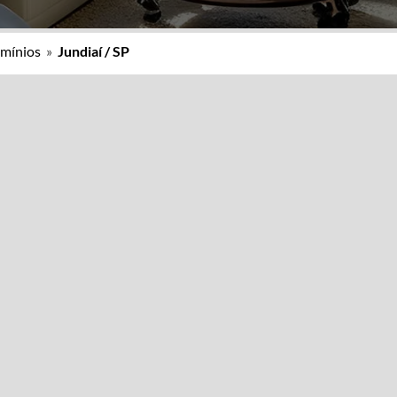
mínios
»
Jundiaí / SP