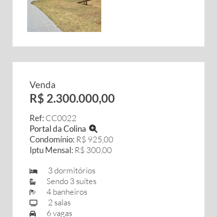
Venda
R$ 2.300.000,00
Ref:
CC0022
Portal da Colina
Condomínio:
R$ 925,00
Iptu Mensal:
R$ 300,00
3 dormitórios
Sendo 3 suítes
4 banheiros
2 salas
6 vagas