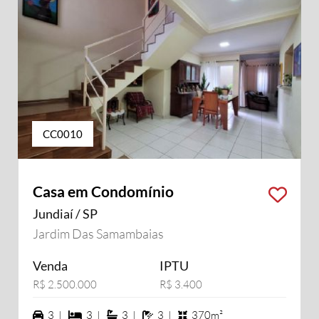
CC0010
Casa em Condomínio
Jundiaí / SP
Jardim Das Samambaias
Venda
IPTU
R$ 2.500.000
R$ 3.400
3 vagas na garagem
3 dormiórios
3 suítes
3 banheiros
3 |
3 |
3 |
3 |
370m²