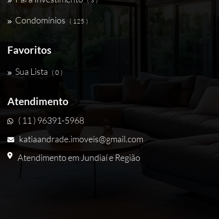
( 3 )
Condomínios
( 125 )
Favoritos
Sua Lista
( 0 )
Atendimento
( 11 ) 96391-5968
katiaandrade.imoveis@gmail.com
Atendimento em Jundiaí e Região