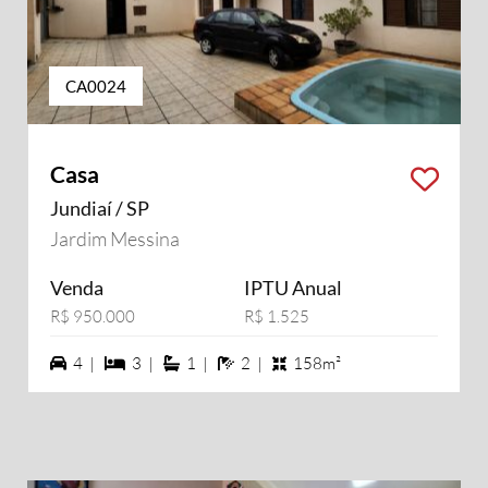
CA0024
Casa
Jundiaí / SP
Jardim Messina
Venda
IPTU Anual
R$ 950.000
R$ 1.525
4 vagas na garagem
3 dormiórios
1 suítes
2 banheiros
4 |
3 |
1 |
2 |
158m²