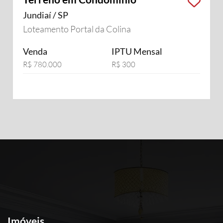
Jundiaí / SP
Loteamento Portal da Colina
Venda
IPTU Mensal
R$ 780.000
R$ 300
Imóveis