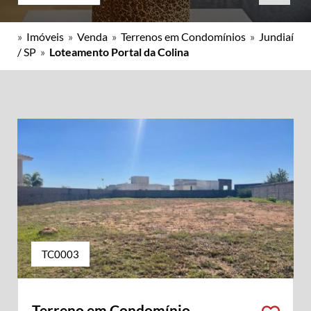
»
Imóveis
»
Venda
»
Terrenos em Condomínios
»
Jundiaí
/ SP
»
Loteamento Portal da Colina
TC0003
Terreno em Condomínio