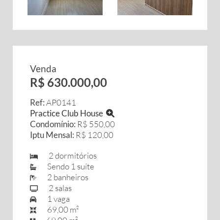
Venda
R$ 630.000,00
Ref:
AP0141
Practice Club House
Condomínio:
R$ 550,00
Iptu Mensal:
R$ 120,00
2 dormitórios
Sendo 1 suíte
2 banheiros
2 salas
1 vaga
69,00 m²