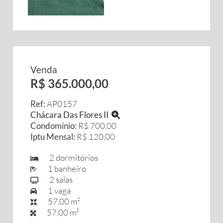
Venda
R$ 365.000,00
Ref:
AP0157
Chácara Das Flores II
Condomínio:
R$ 700,00
Iptu Mensal:
R$ 120,00
2 dormitórios
1 banheiro
2 salas
1 vaga
57,00 m²
57,00 m²