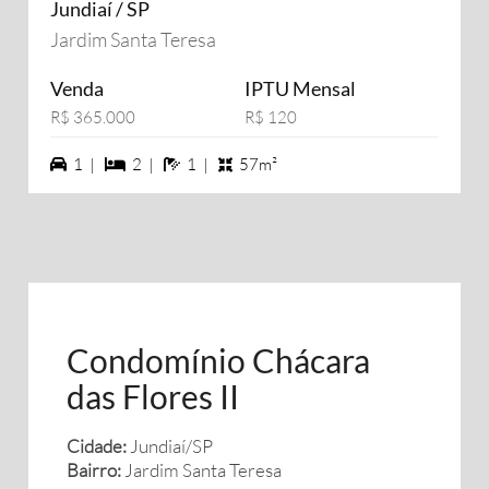
Jundiaí / SP
Jardim Santa Teresa
Venda
IPTU Mensal
R$ 365.000
R$ 120
1 vagas na garagem
2 dormiórios
1 banheiros
1 |
2 |
1 |
57m²
Condomínio Chácara
das Flores II
Cidade:
Jundiaí/SP
Bairro:
Jardim Santa Teresa