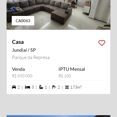
CA0043
Casa
Jundiaí / SP
Parque da Represa
Venda
IPTU Mensal
R$ 890.000
R$ 100
2 vagas na garagem
3 dormiórios
1 suítes
2 banheiros
2 |
3 |
1 |
2 |
173m²