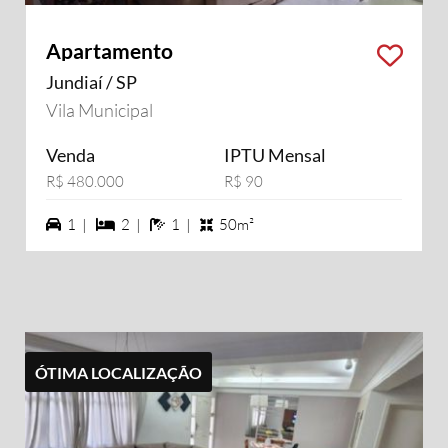
Apartamento
Jundiaí / SP
Vila Municipal
Venda
IPTU Mensal
R$ 480.000
R$ 90
1 vagas na garagem
2 dormiórios
1 banheiros
1 |
2 |
1 |
50m²
ÓTIMA LOCALIZAÇÃO