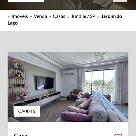
»
Imóveis
»
Venda
»
Casas
»
Jundiaí / SP
»
Jardim do
Lago
CA0046
Casa