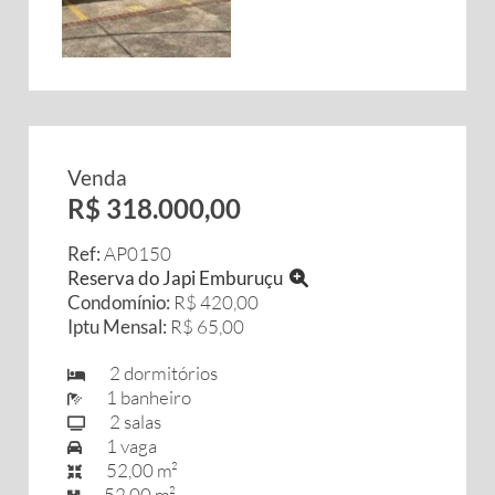
Venda
R$ 318.000,00
Ref:
AP0150
Reserva do Japi Emburuçu
Condomínio:
R$ 420,00
Iptu Mensal:
R$ 65,00
2 dormitórios
1 banheiro
2 salas
1 vaga
52,00 m²
52,00 m²