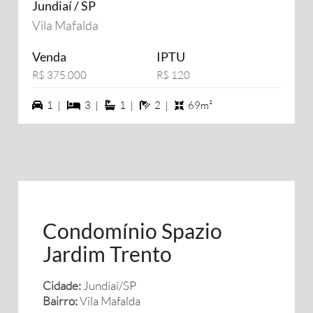
Jundiaí / SP
Vila Mafalda
Venda
IPTU
R$ 375.000
R$ 120
1 vagas na garagem
3 dormiórios
1 suítes
2 banheiros
1 |
3 |
1 |
2 |
69m²
Condomínio Spazio
Jardim Trento
Cidade:
Jundiaí/SP
Bairro:
Vila Mafalda