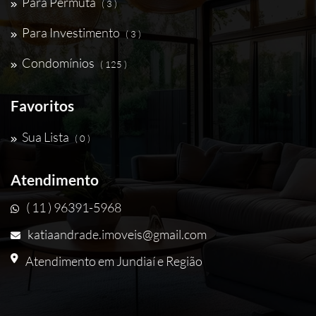
Para Permuta
( 3 )
Para Investimento
( 3 )
Condomínios
( 125 )
Favoritos
Sua Lista
( 0 )
Atendimento
( 11 ) 96391-5968
katiaandrade.imoveis@gmail.com
Atendimento em Jundiaí e Região