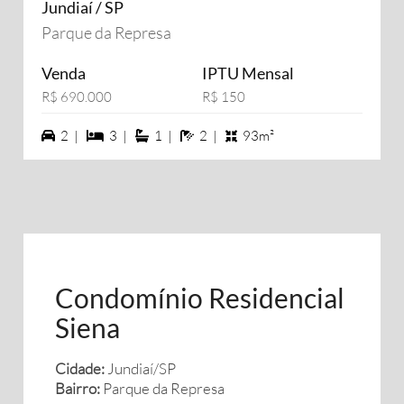
Jundiaí / SP
Parque da Represa
Venda
IPTU Mensal
R$ 690.000
R$ 150
2 vagas na garagem
3 dormiórios
1 suítes
2 banheiros
2 |
3 |
1 |
2 |
93m²
Condomínio Residencial
Siena
Cidade:
Jundiaí/SP
Bairro:
Parque da Represa