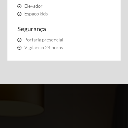
Elevador
Espaço kids
Segurança
Portaria presencial
Vigilância 24 horas