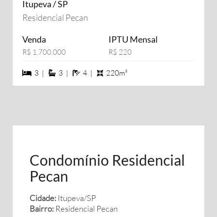
Itupeva / SP
Residencial Pecan
Venda
IPTU Mensal
R$ 1.700.000
R$ 220
3 dormiórios
3 suítes
4 banheiros
3 |
3 |
4 |
220m²
Condomínio Residencial
Pecan
Cidade:
Itupeva/SP
Bairro:
Residencial Pecan