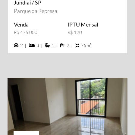
Jundiaí / SP
Parque da Represa
Venda
IPTU Mensal
R$ 475.000
R$ 120
2 vagas na garagem
3 dormiórios
1 suítes
2 banheiros
2 |
3 |
1 |
2 |
75m²