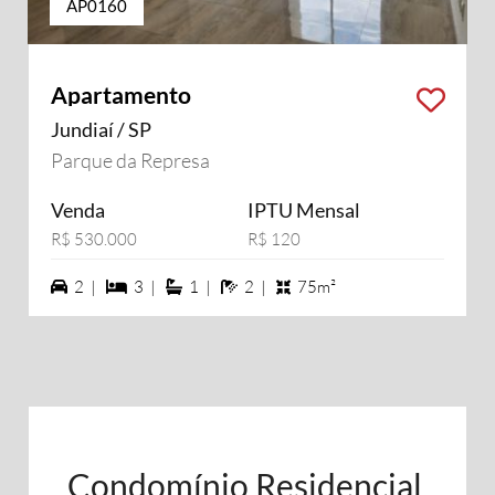
AP0160
Apartamento
Jundiaí / SP
Parque da Represa
Venda
IPTU Mensal
R$ 530.000
R$ 120
2 vagas na garagem
3 dormiórios
1 suítes
2 banheiros
2 |
3 |
1 |
2 |
75m²
Condomínio Residencial