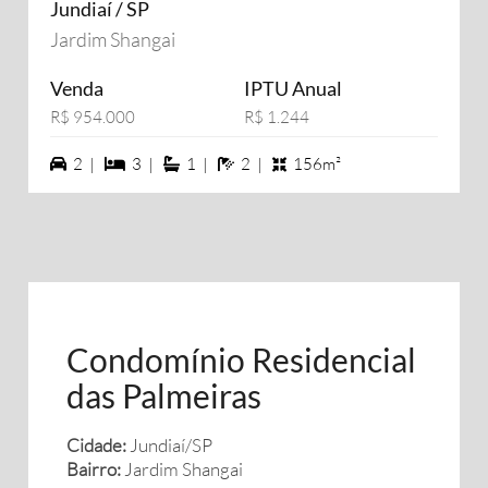
Jundiaí / SP
Jardim Shangai
Venda
IPTU Anual
R$ 954.000
R$ 1.244
2 vagas na garagem
3 dormiórios
1 suítes
2 banheiros
2 |
3 |
1 |
2 |
156m²
Condomínio Residencial
das Palmeiras
Cidade:
Jundiaí/SP
Bairro:
Jardim Shangai