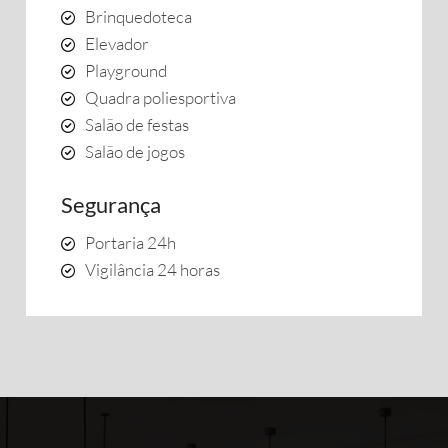
Brinquedoteca
Elevador
Playground
Quadra poliesportiva
Salão de festas
Salão de jogos
Segurança
Portaria 24h
Vigilância 24 horas