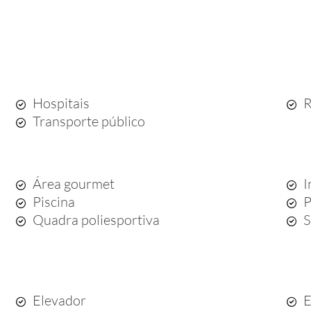
Hospitais
R
Transporte público
Área gourmet
I
Piscina
P
Quadra poliesportiva
S
Elevador
E