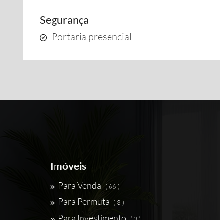
Segurança
Portaria presencial
Imóveis
Para Venda
( 66 )
Para Permuta
( 3 )
Para Investimento
( 3 )