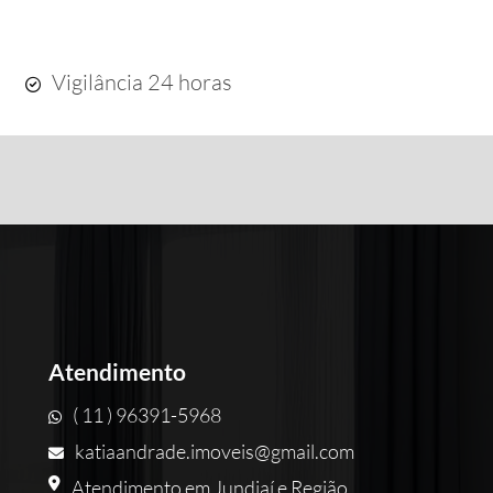
Vigilância 24 horas
Atendimento
( 11 ) 96391-5968
katiaandrade.imoveis@gmail.com
Atendimento em Jundiaí e Região