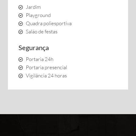
Jardim
Playground
Quadra poliesportiva
Salão de festas
Segurança
Portaria 24h
Portaria presencial
Vigilância 24 horas