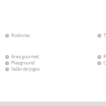
Rodovias
T
Área gourmet
P
Playground
Q
Salão de jogos