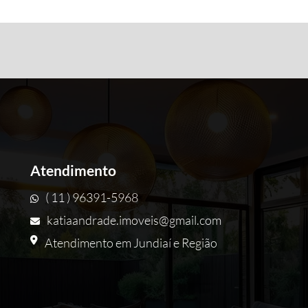
Atendimento
( 11 ) 96391-5968
katiaandrade.imoveis@gmail.com
Atendimento em Jundiaí e Região