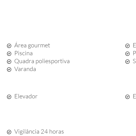
Área gourmet
E
Piscina
P
Quadra poliesportiva
S
Varanda
Elevador
E
Vigilância 24 horas