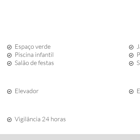
Espaço verde
J
Piscina infantil
P
Salão de festas
S
Elevador
E
Vigilância 24 horas