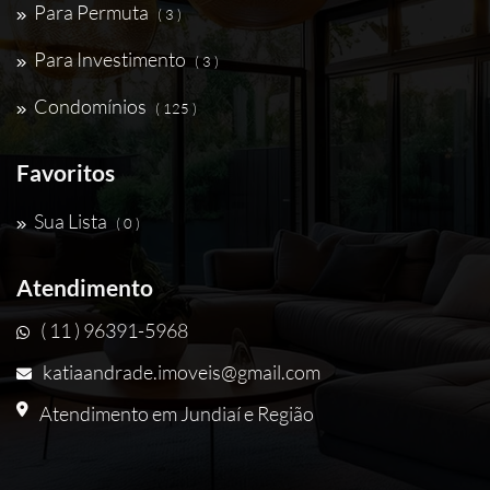
Para Permuta
( 3 )
Para Investimento
( 3 )
Condomínios
( 125 )
Favoritos
Sua Lista
( 0 )
Atendimento
( 11 ) 96391-5968
katiaandrade.imoveis@gmail.com
Atendimento em Jundiaí e Região