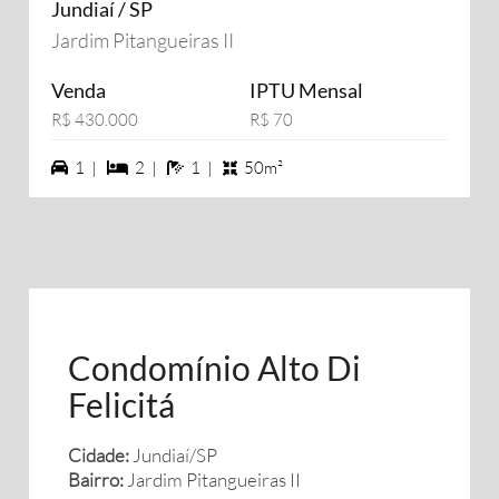
Jundiaí / SP
Jardim Pitangueiras II
Venda
IPTU Mensal
R$ 430.000
R$ 70
1 vagas na garagem
2 dormiórios
1 banheiros
1 |
2 |
1 |
50m²
Condomínio Alto Di
Felicitá
Cidade:
Jundiaí/SP
Bairro:
Jardim Pitangueiras II